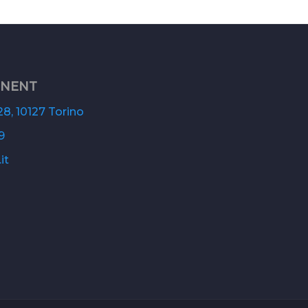
ONENT
8, 10127 Torino
9
it