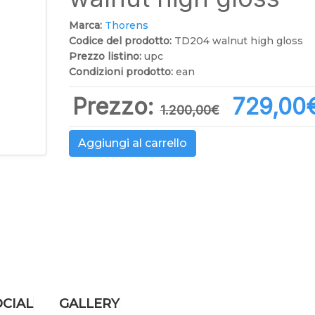
Marca:
Thorens
Codice del prodotto:
TD204 walnut high gloss
Prezzo listino:
upc
Condizioni prodotto:
ean
Prezzo:
729,00‎
1.200,00‎€
Aggiungi al carrello
OCIAL
GALLERY