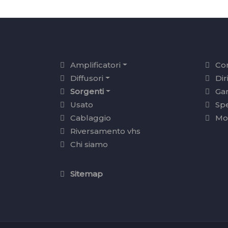
Amplificatori
Con
Diffusori
Dir
Sorgenti
Ga
Usato
Sp
Cablaggio
Mo
Riversamento vhs
Chi siamo
Sitemap