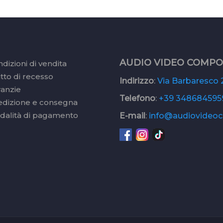
AUDIO VIDEO COMP
dizioni di vendita
itto di recesso
Indirizzo
:
Via Barbaresco 2
ranzie
Telefono
:
+39 348684595
edizione e consegna
dalità di pagamento
E-mail
:
info@audiovideoc.