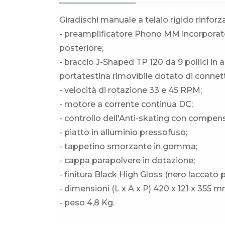
Giradischi manuale a telaio rigido rinforz
- preamplificatore Phono MM incorporato,
posteriore;
- braccio J-Shaped TP 120 da 9 pollici in
portatestina rimovibile dotato di conne
- velocità di rotazione 33 e 45 RPM;
- motore a corrente continua DC;
- controllo dell'Anti-skating con compen
- piatto in alluminio pressofuso;
- tappetino smorzante in gomma;
- cappa parapolvere in dotazione;
- finitura Black High Gloss (nero laccato p
- dimensioni (L x A x P) 420 x 121 x 355 m
- peso 4,8 Kg.