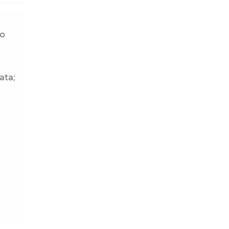
lo
ata;