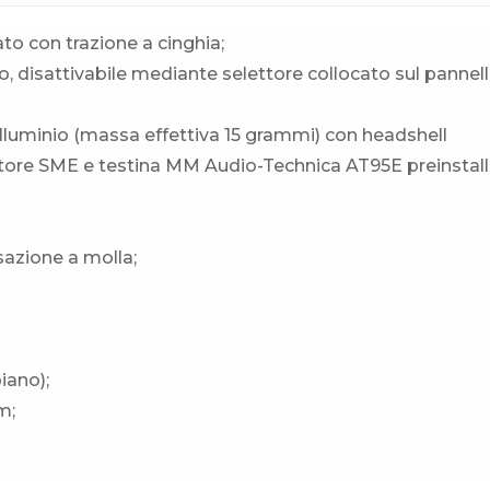
ato con trazione a cinghia;
 disattivabile mediante selettore collocato sul pannel
 alluminio (massa effettiva 15 grammi) con headshell
ttore SME e testina MM Audio-Technica AT95E preinstall
sazione a molla;
iano);
m;