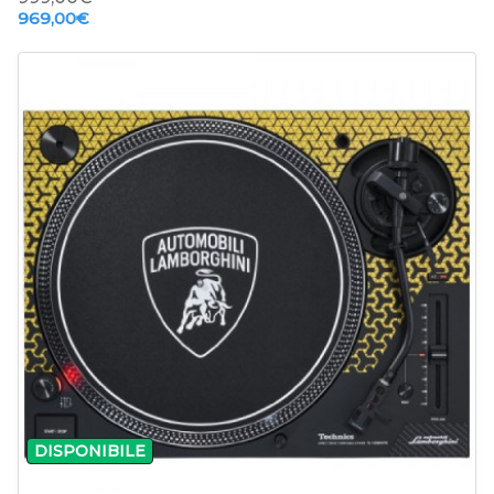
969,00‎€
-
+
DISPONIBILE