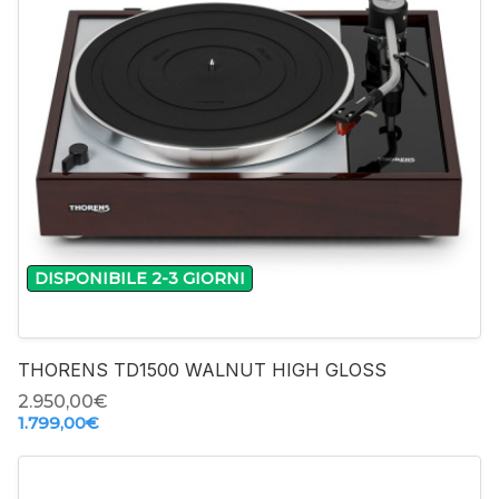
-
+
DISPONIBILE 2-3 GIORNI
THORENS TD1500 WALNUT HIGH GLOSS
2.950,00‎€
1.799,00‎€