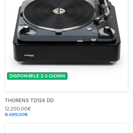
-
+
DISPONIBILE 2-3 GIORNI
THORENS TD124 DD
12.200,00‎€
8.499,00‎€