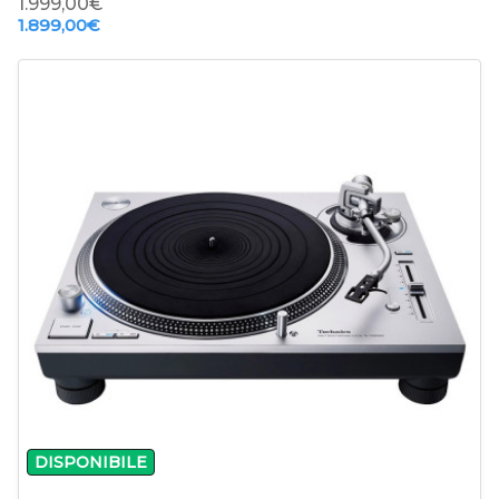
1.999,00‎€
1.899,00‎€
-
+
DISPONIBILE