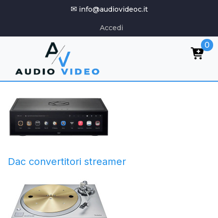
✉
info@audiovideoc.it
Accedi
0
Dac convertitori streamer