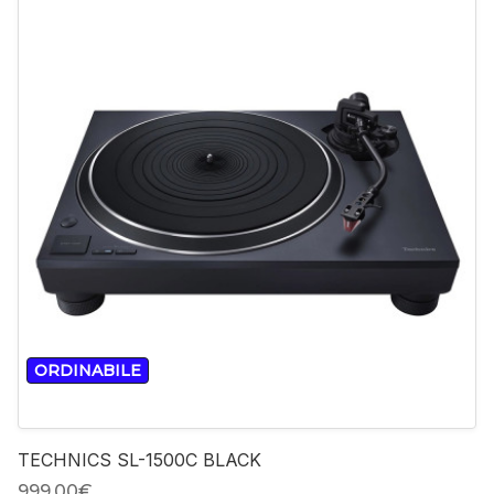
-
+
ORDINABILE
TECHNICS SL-1500C BLACK
999,00‎€