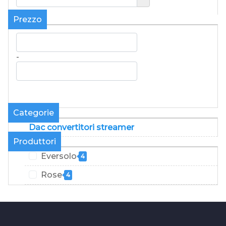
Prezzo
-
Categorie
Dac convertitori streamer
Produttori
Eversolo
4
Rose
4