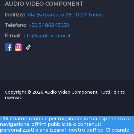
AUDIO VIDEO COMPONENT
Indirizzo
:
Via Barbaresco 28, 10127 Torino
Telefono
:
+39 3486845959
E-mail
:
info@audiovideoc.it
Copyright © 2026 Audio Video Component. Tutti i diritti
riservati.
Utilizziamo i cookie per migliorare la tua esperienza di
navigazione, offrirti pubblicità o contenuti
personalizzati e analizzare il nostro traffico. Cliccando