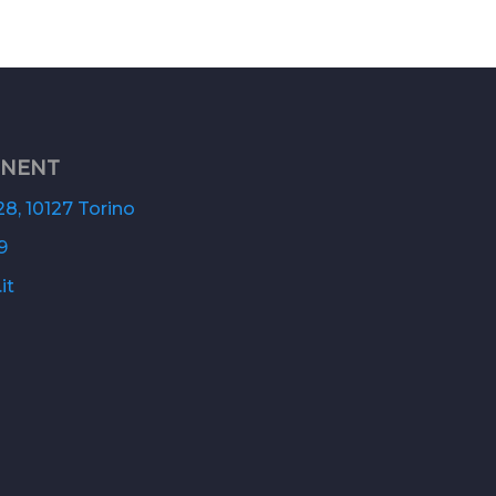
ONENT
8, 10127 Torino
9
it