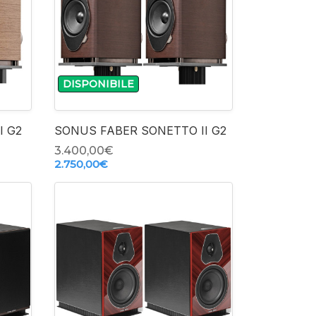
-
DISPONIBILE
+
I G2
SONUS FABER SONETTO II G2
3.400,00‎€
2.750,00‎€
-