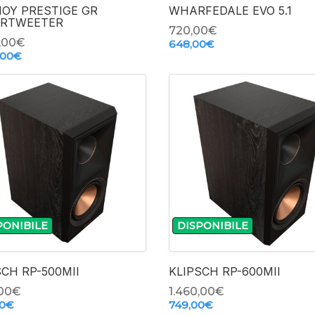
OY PRESTIGE GR
WHARFEDALE EVO 5.1
RTWEETER
720,00‎€
,00‎€
648,00‎€
,00‎€
-
-
PONIBILE
DISPONIBILE
+
+
SCH RP-500MII
KLIPSCH RP-600MII
00‎€
1.460,00‎€
0‎€
749,00‎€