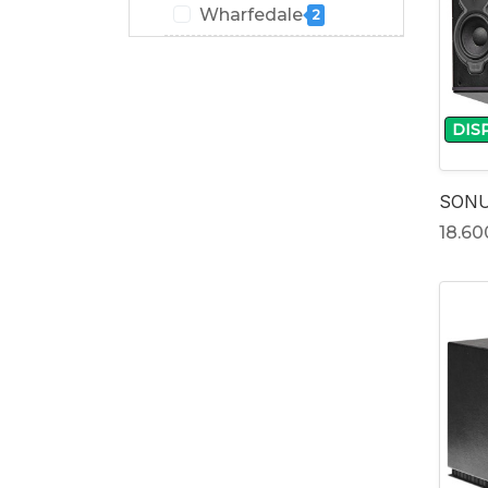
Wharfedale
2
DIS
SONU
18.60