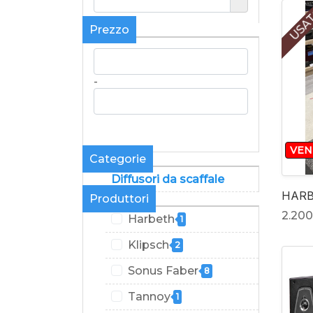
USA
Prezzo
-
VE
Categorie
Diffusori da scaffale
HARB
Produttori
2.200
Harbeth
1
Klipsch
2
Sonus Faber
8
Tannoy
1