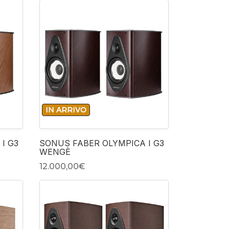
-
IN ARRIVO
+
I G3
SONUS FABER OLYMPICA I G3
WENGÈ
12.000,00‎€