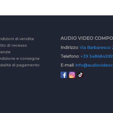
AUDIO VIDEO COMP
dizioni di vendita
itto di recesso
Indirizzo
:
Via Barbaresco 2
ranzie
Telefono
:
+39 348684595
edizione e consegna
dalità di pagamento
E-mail
:
info@audiovideoc.