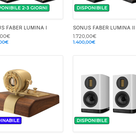
PONIBILE 2-3 GIORNI
DISPONIBILE
+
+
S FABER LUMINA I
SONUS FABER LUMINA II
,00‎€
1.720,00‎€
00‎€
1.400,00‎€
-
-
INABILE
DISPONIBILE
+
+