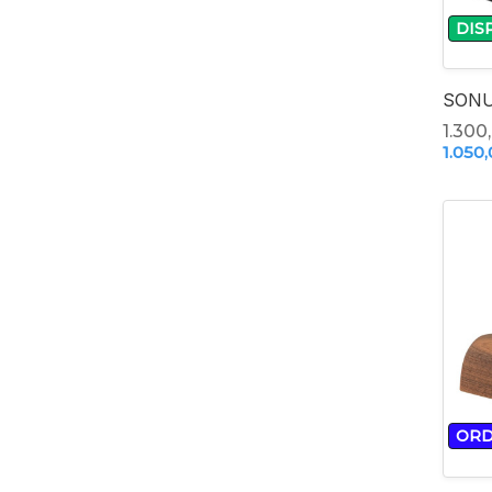
DIS
SONU
1.300
1.050,
ORD