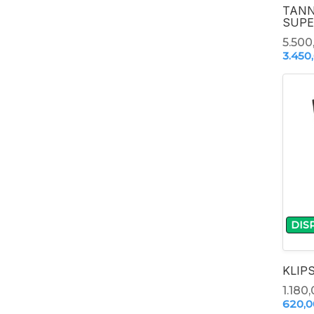
TANN
SUPE
5.500
3.450
DIS
KLIP
1.180,
620,0