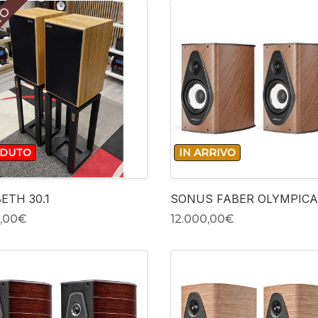
TO
-
NDUTO
IN ARRIVO
+
ETH 30.1
SONUS FABER OLYMPICA 
,00‎€
12.000,00‎€