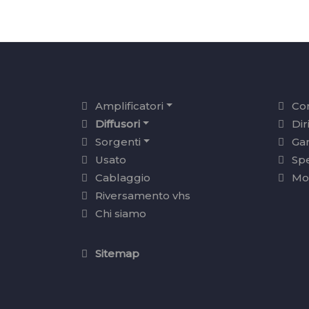
Amplificatori
Con
Diffusori
Dir
Sorgenti
Ga
Usato
Sp
Cablaggio
Mo
Riversamento vhs
Chi siamo
Sitemap