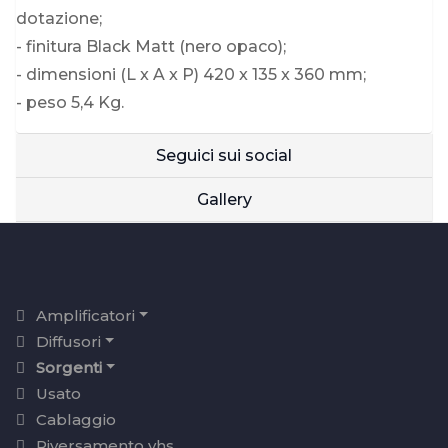
dotazione;
- finitura Black Matt (nero opaco);
- dimensioni (L x A x P) 420 x 135 x 360 mm;
- peso 5,4 Kg.
Seguici sui social
Gallery
Amplificatori
Diffusori
Sorgenti
Usato
Cablaggio
Riversamento vhs