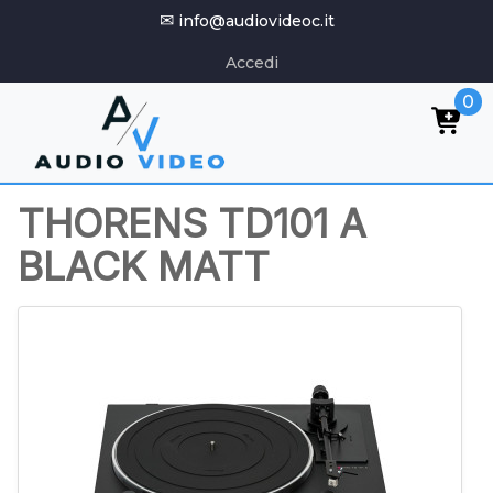
✉
info@audiovideoc.it
Accedi
0
THORENS TD101 A
BLACK MATT