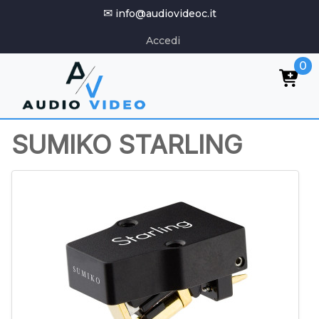
✉
info@audiovideoc.it
Accedi
0
SUMIKO STARLING