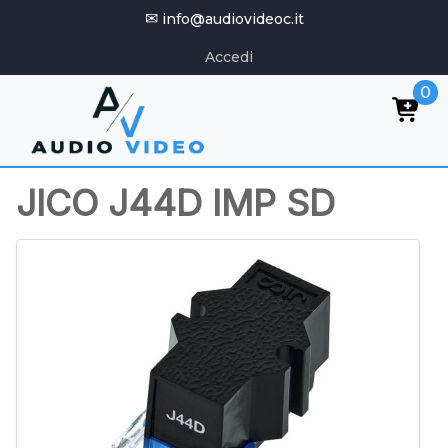
✉
info@audiovideoc.it
Accedi
0
JICO J44D IMP SD