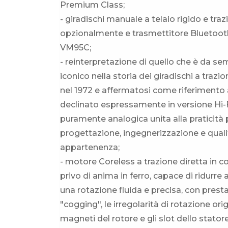
Premium Class;
- giradischi manuale a telaio rigido e tr
opzionalmente e trasmettitore Bluetooth
VM95C;
- reinterpretazione di quello che è da s
iconico nella storia dei giradischi a traz
nel 1972 e affermatosi come riferimento a
declinato espressamente in versione Hi-F
puramente analogica unita alla praticit
progettazione, ingegnerizzazione e qualit
appartenenza;
- motore Coreless a trazione diretta in 
privo di anima in ferro, capace di ridurre
una rotazione fluida e precisa, con prest
"cogging", le irregolarità di rotazione orig
magneti del rotore e gli slot dello statore