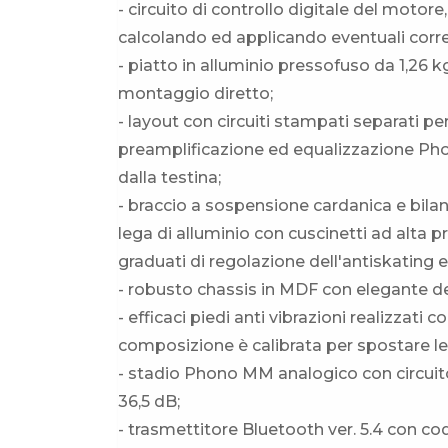
- circuito di controllo digitale del motore,
calcolando ed applicando eventuali correzi
- piatto in alluminio pressofuso da 1,26
montaggio diretto;
- layout con circuiti stampati separati per
preamplificazione ed equalizzazione Phon
dalla testina;
- braccio a sospensione cardanica e bilan
lega di alluminio con cuscinetti ad alta 
graduati di regolazione dell'antiskating e
- robusto chassis in MDF con elegante de
- efficaci piedi anti vibrazioni realizza
composizione è calibrata per spostare le 
- stadio Phono MM analogico con circuit
36,5 dB;
- trasmettitore Bluetooth ver. 5.4 con c