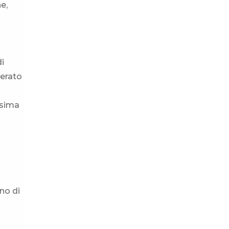
ne,
di
nerato
ssima
no di