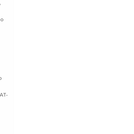
,
io
o
 AT-