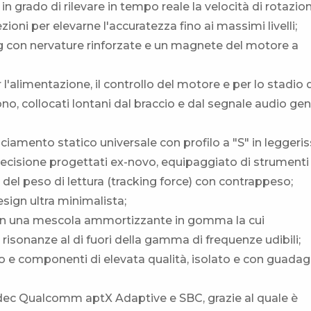
 in grado di rilevare in tempo reale la velocità di rotazio
oni per elevarne l'accuratezza fino ai massimi livelli;
 kg con nervature rinforzate e un magnete del motore a
 l'alimentazione, il controllo del motore e per lo stadio 
o, collocati lontani dal braccio e dal segnale audio ge
ciamento statico universale con profilo a "S" in leggeri
precisione progettati ex-novo, equipaggiato di strumenti
 del peso di lettura (tracking force) con contrappeso;
sign ultra minimalista;
ti con una mescola ammortizzante in gomma la cui
risonanze al di fuori della gamma di frequenze udibili;
o e componenti di elevata qualità, isolato e con guadag
odec Qualcomm aptX Adaptive e SBC, grazie al quale è