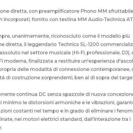
azione diretta, con preamplificatore Phono MM sfruttabil
 incorporati, fornito con testina MM Audio-Technica AT
empre, unanimemente, riconosciuto come il modello più
ione diretta, il leggendario Technics SL-1200 commerciali
ssoluto nel settore musicale (Hi-Fi, professionale, DJ), 
i moderna, finalizzata a restituire un'esperienza d'asco
à propria delle modalità di connessione contemporanee,
à di costruzione sorprendenti, ben al di sopra del targe
corrente continua DC senza spazzole di nuova concezion
 al minimo le distorsioni armoniche e le vibrazioni, gara
azioni costanti nel tempo e in grado di eliminare i fenom
inate, nei motori elettrici standard, dall'interazione tra i
;