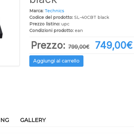
Marca:
Technics
Codice del prodotto:
SL-40CBT black
Prezzo listino:
upc
Condizioni prodotto:
ean
Prezzo:
749,00‎€
799,00‎€
Aggiungi al carrello
ING
GALLERY