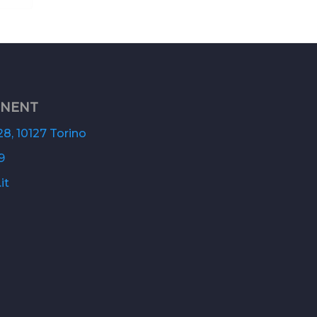
ONENT
8, 10127 Torino
9
it