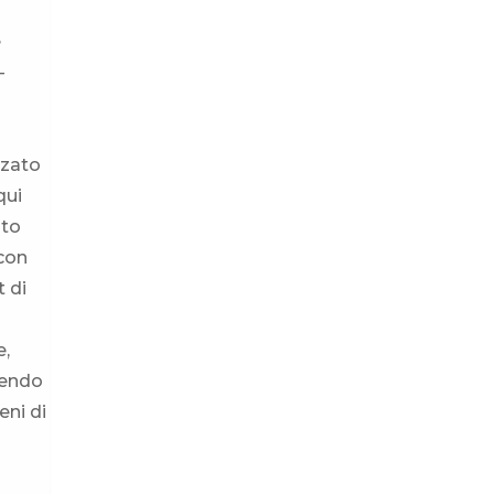
e
-
zzato
qui
lto
 con
t di
e,
ntendo
eni di