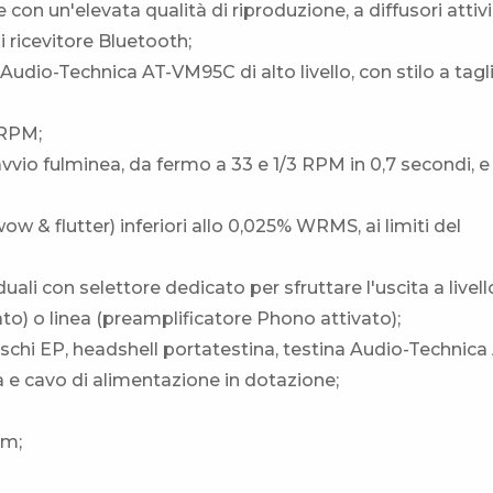
 e con un'elevata qualità di riproduzione, a diffusori attivi
i ricevitore Bluetooth;
udio-Technica AT-VM95C di alto livello, con stilo a tagl
 RPM;
vvio fulminea, da fermo a 33 e 1/3 RPM in 0,7 secondi, e
wow & flutter) inferiori allo 0,025% WRMS, ai limiti del
uali con selettore dedicato per sfruttare l'uscita a livell
o) o linea (preamplificatore Phono attivato);
ischi EP, headshell portatestina, testina Audio-Technica
 e cavo di alimentazione in dotazione;
mm;