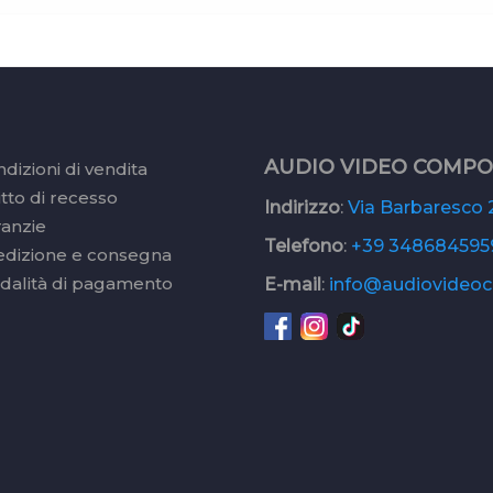
AUDIO VIDEO COMP
dizioni di vendita
itto di recesso
Indirizzo
:
Via Barbaresco 2
ranzie
Telefono
:
+39 348684595
edizione e consegna
dalità di pagamento
E-mail
:
info@audiovideoc.