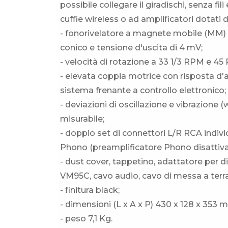
possibile collegare il giradischi, senza fili
cuffie wireless o ad amplificatori dotati d
- fonorivelatore a magnete mobile (MM) A
conico e tensione d'uscita di 4 mV;
- velocità di rotazione a 33 1/3 RPM e 45
- elevata coppia motrice con risposta d'a
sistema frenante a controllo elettronico;
- deviazioni di oscillazione e vibrazione (
misurabile;
- doppio set di connettori L/R RCA individ
Phono (preamplificatore Phono disattivat
- dust cover, tappetino, adattatore per d
VM95C, cavo audio, cavo di messa a terra
- finitura black;
- dimensioni (L x A x P) 430 x 128 x 353 
- peso 7,1 Kg.