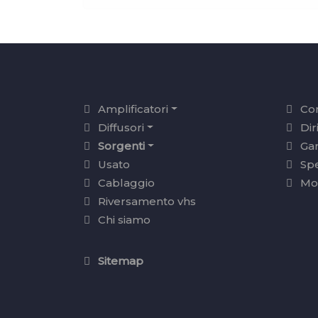
Amplificatori
Con
Diffusori
Dir
Sorgenti
Ga
Usato
Sp
Cablaggio
Mo
Riversamento vhs
Chi siamo
Sitemap