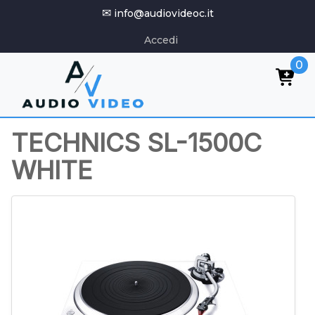
✉
info@audiovideoc.it
Accedi
0
TECHNICS SL-1500C
WHITE