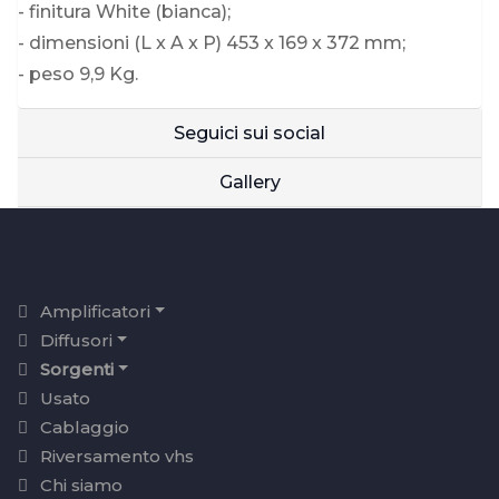
- finitura White (bianca);
- dimensioni (L x A x P) 453 x 169 x 372 mm;
- peso 9,9 Kg.
Seguici sui social
Gallery
Amplificatori
Diffusori
Sorgenti
Usato
Cablaggio
Riversamento vhs
Chi siamo