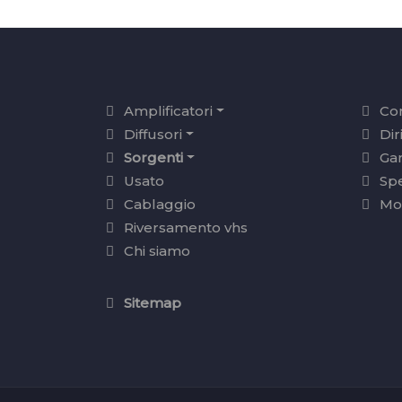
Amplificatori
Con
Diffusori
Dir
Sorgenti
Ga
Usato
Sp
Cablaggio
Mo
Riversamento vhs
Chi siamo
Sitemap