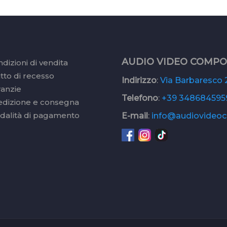
AUDIO VIDEO COMP
dizioni di vendita
itto di recesso
Indirizzo
:
Via Barbaresco 2
ranzie
Telefono
:
+39 348684595
edizione e consegna
dalità di pagamento
E-mail
:
info@audiovideoc.