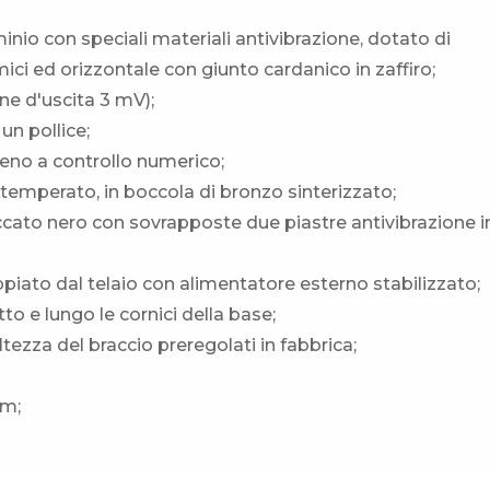
minio con speciali materiali antivibrazione, dotato di
mici ed orizzontale con giunto cardanico in zaffiro;
e d'uscita 3 mV);
un pollice;
pieno a controllo numerico;
e temperato, in boccola di bronzo sinterizzato;
accato nero con sovrapposte due piastre antivibrazione i
ato dal telaio con alimentatore esterno stabilizzato;
to e lungo le cornici della base;
ltezza del braccio preregolati in fabbrica;
mm;