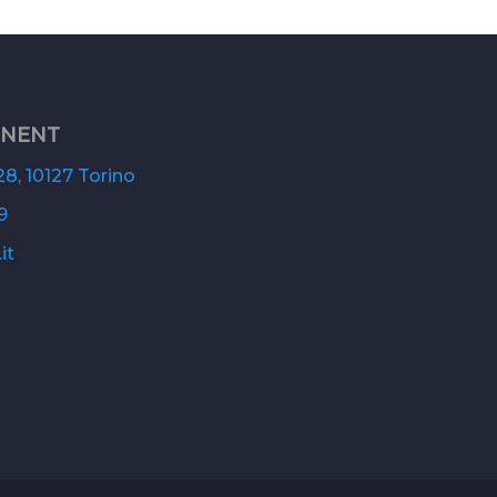
ONENT
8, 10127 Torino
9
it