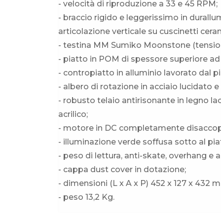
- velocità di riproduzione a 33 e 45 RPM;
- braccio rigido e leggerissimo in durallu
articolazione verticale su cuscinetti cera
- testina MM Sumiko Moonstone (tension
- piatto in POM di spessore superiore ad 
- contropiatto in alluminio lavorato dal 
- albero di rotazione in acciaio lucidato 
- robusto telaio antirisonante in legno l
acrilico;
- motore in DC completamente disaccoppi
- illuminazione verde soffusa sotto al piat
- peso di lettura, anti-skate, overhang e a
- cappa dust cover in dotazione;
- dimensioni (L x A x P) 452 x 127 x 432 
- peso 13,2 Kg.