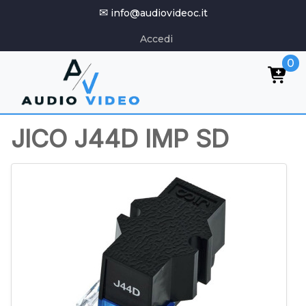
✉
info@audiovideoc.it
Accedi
0
JICO J44D IMP SD