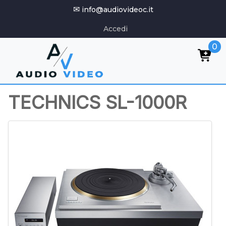
✉
info@audiovideoc.it
Accedi
0
TECHNICS SL-1000R