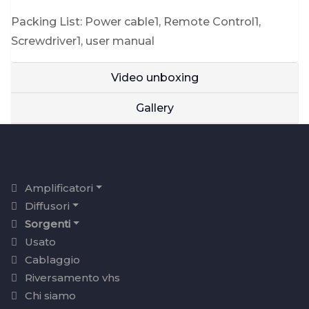
Packing List: Power cable1, Remote Control1,
Screwdriver1, user manual
Video unboxing
Gallery
Amplificatori
Diffusori
Sorgenti
Usato
Cablaggio
Riversamento vhs
Chi siamo