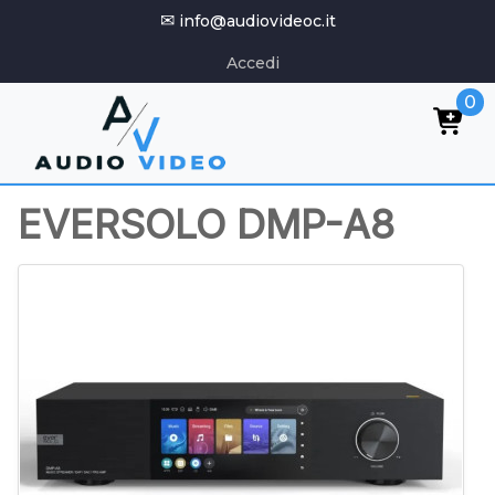
✉
info@audiovideoc.it
Accedi
0
EVERSOLO DMP-A8