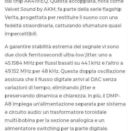
dal chip AK4191EQ. Questa accoppiata, nota come
Velvet Sound by AKM, fa parte della serie flagship
Verita, progettata per restituire il suono con una
fedeltà straordinaria, catturando sfumature quasi
impercettibili.
A garantire stabilità estrema del segnale vi sono
due clock femtosecondi ultra-low jitter: uno a
45.1584 MHz per flussi basati su 44.1 kHz e l’altro a
49.152 MHz per 48 kHz. Questa doppia oscillazione
assicura che il flusso digitale arrivi al DAC senza
variazioni di tempo, eliminando jitter e
preservando dinamica e chiarezza. In più, il DMP-
A8 impiega un’alimentazione separata per sistema
e circuito audio: un trasformatore toroidale
multi‑bobina per la sezione analogica e un
alimentatore switching per la parte digitale.