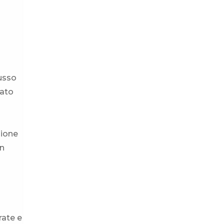
lusso
rato
sione
on
rate e