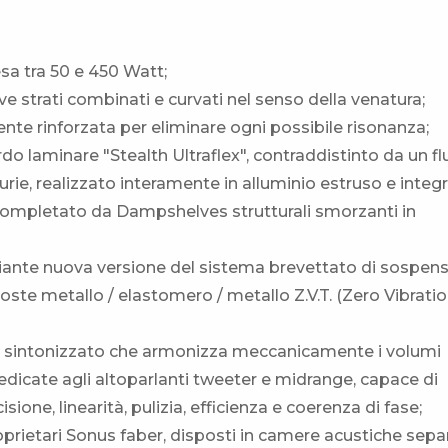
sa tra 50 e 450 Watt;
ove strati combinati e curvati nel senso della venatura;
ente rinforzata per eliminare ogni possibile risonanza;
rdo laminare "Stealth Ultraflex", contraddistinto da un f
purie, realizzato interamente in alluminio estruso e integ
 completato da Dampshelves strutturali smorzanti in
nte nuova versione del sistema brevettato di sospen
oste metallo / elastomero / metallo Z.V.T. (Zero Vibrati
to sintonizzato che armonizza meccanicamente i volumi
 dedicate agli altoparlanti tweeter e midrange, capace di
sione, linearità, pulizia, efficienza e coerenza di fase;
oprietari Sonus faber, disposti in camere acustiche sepa