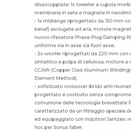
disaccoppiate: 1x tweeter a cupola mo
membrana in seta e magnete in neodimi
- 1x midrange riprogettato da 150 mm con
kenaf) asciugate ad aria, motore magnet
nuovo rifasatore Phase Plug Damping Ring
uniforme sia in asse sia fuori asse;
- 2x woofer riprogettati da 220 mm con 
sintattico e polpa di cellulosa, motore a
CCAW (Copper Clad Aluminum Winding), sp
Element Method);
- sofisticato crossover ibrido anti rison
progettato e costruito senza compromes
comunione delle tecnologie brevettate Pa
caratterizzato da un filtraggio speciale 
ed equipaggiato con induttori Jantzen, r
hoc per Sonus faber;