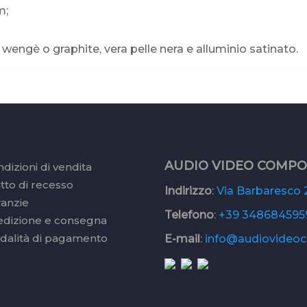
m;
, wengè o graphite, vera pelle nera e alluminio satinato.
AUDIO VIDEO COMP
dizioni di vendita
itto di recesso
Indirizzo
:
Via Barbaresco 2
ranzie
Telefono
:
+39 348684595
edizione e consegna
dalità di pagamento
E-mail
:
info@audiovideoc.