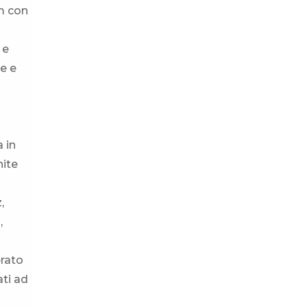
m con
 e
e e
 in
nite
,
,
erato
ati ad