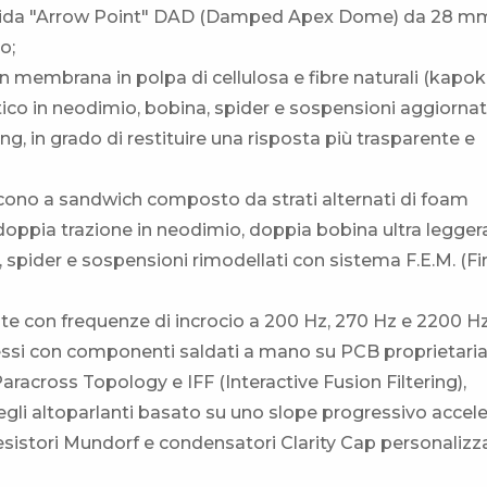
rbida "Arrow Point" DAD (Damped Apex Dome) da 28 m
o;
 membrana in polpa di cellulosa e fibre naturali (kapok
ico in neodimio, bobina, spider e sospensioni aggiornat
, in grado di restituire una risposta più trasparente e
cono a sandwich composto da strati alternati di foam
 doppia trazione in neodimio, doppia bobina ultra leggera
ider e sospensioni rimodellati con sistema F.E.M. (Fi
ante con frequenze di incrocio a 200 Hz, 270 Hz e 2200 Hz
si con componenti saldati a mano su PCB proprietaria
racross Topology e IFF (Interactive Fusion Filtering),
degli altoparlanti basato su uno slope progressivo accel
esistori Mundorf e condensatori Clarity Cap personalizz