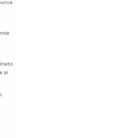
 nuova
ente
finato
e ai
i