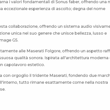
arna i valori fondamentali di Sonus faber, offrendo una
ua eccezionale esperienza di ascolto; degna del nome
esta collaborazione, offrendo un sistema audio visivam
ione unica nel suo genere che unisce bellezza, lusso e
omage G5.
ttamente alle Maserati Folgore, offrendo un aspetto raf
ssuosa qualità sonora. Ispirata all'architettura moderna 
un capolavoro estetico.
ra con orgoglio il tridente Maserati, fondendo due march
 All'interno, tutto rimane esattamente come nella nostra
se.