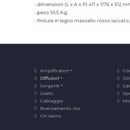
- dimensioni (L x A x P) 411 x 1176 x 512 m
- peso 55,5 Kg;
- finitura in legno massello rosso laccato
Amplificatori
Con
Diffusori
Dir
Sorgenti
Ga
Usato
Sp
Cablaggio
Mo
Riversamento vhs
Chi siamo