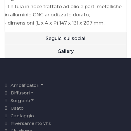
- finitura in noce trattato ad olio e parti metalliche
in alluminio CNC anodizzato dorato;
- dimensioni (L x A x P) 147 x 131 x 207 mm.
Seguici sui social
Gallery
Amplificatori
Diffusori
Sorgenti
Usato
Cablaggio
Riversamento vhs
Chi siamo