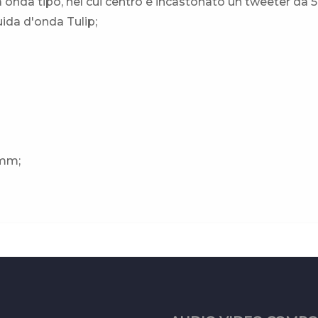
onda tipo, nel cui centro è incastonato un tweeter da 
ida d'onda Tulip;
 mm;