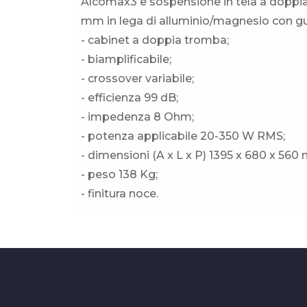
Alcomax3 e sospensione in tela a doppia 
mm in lega di alluminio/magnesio con gu
- cabinet a doppia tromba;
- biamplificabile;
- crossover variabile;
- efficienza 99 dB;
- impedenza 8 Ohm;
- potenza applicabile 20-350 W RMS;
- dimensioni (A x L x P) 1395 x 680 x 560
- peso 138 Kg;
- finitura noce.