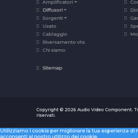
Amplificatori
Con
Diffusori
Dir
Sorgenti
Ga
Usato
Sp
Cablaggio
Mo
Riversamento vhs
Chi siamo
Sitemap
Copyright © 2026 Audio Video Component. Tutti
riservati.
Utilizziamo i cookie per migliorare la tua esperienza di n
acconsenti al nostro utilizzo dei cookie.