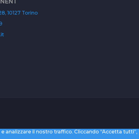
ONENT
8, 10127 Torino
9
it
e analizzare il nostro traffico. Cliccando “Accetta tutti”,