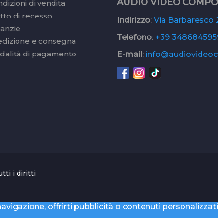
AUDIO VIDEO COMP
dizioni di vendita
itto di recesso
Indirizzo
:
Via Barbaresco 2
ranzie
Telefono
:
+39 348684595
edizione e consegna
dalità di pagamento
E-mail
:
info@audiovideoc.
 i diritti
avigazione, offrirti pubblicità o contenuti personalizzati 