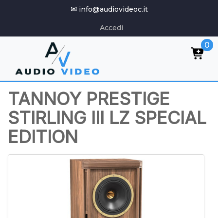
✉
info@audiovideoc.it
Accedi
0
TANNOY PRESTIGE
STIRLING III LZ SPECIAL
EDITION