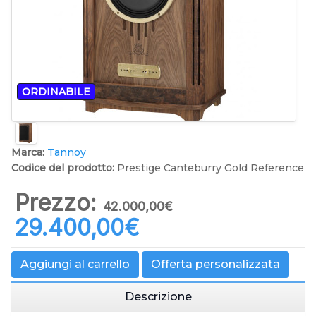
ORDINABILE
Marca:
Tannoy
Codice del prodotto:
Prestige Canteburry Gold Reference
Prezzo:
42.000,00‎€
29.400,00‎€
Aggiungi al carrello
Offerta personalizzata
Descrizione