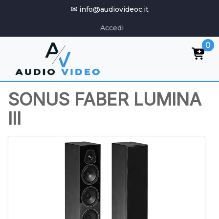
✉
info@audiovideoc.it
Accedi
0
SONUS FABER LUMINA
III