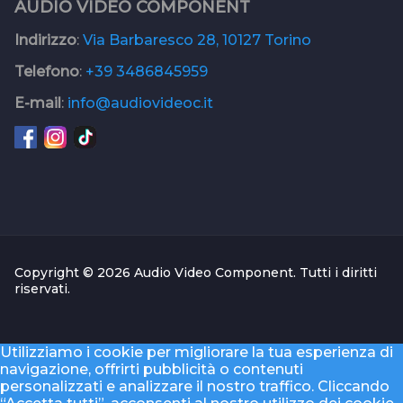
AUDIO VIDEO COMPONENT
Indirizzo
:
Via Barbaresco 28, 10127 Torino
Telefono
:
+39 3486845959
E-mail
:
info@audiovideoc.it
Copyright © 2026 Audio Video Component. Tutti i diritti
riservati.
Utilizziamo i cookie per migliorare la tua esperienza di
navigazione, offrirti pubblicità o contenuti
personalizzati e analizzare il nostro traffico. Cliccando