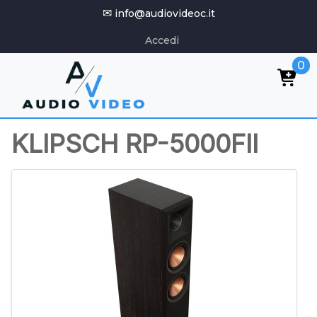
✉
info@audiovideoc.it
Accedi
0
KLIPSCH RP-5000FII