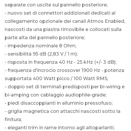
separate con uscite sul pannello posteriore;
- nuovo set di connettori addizionali dedicati al
collegamento opzionale dei canali Atmos Enabled,
nascosti da una piastra rimovibile e collocati sulla
parte alta del pannello posteriore;
- impedenza nominale 8 Ohm;
- sensibilità 95 dB (2,83 V / 1 m);
- risposta in frequenza 40 Hz - 25 kHz (+/- 3 dB);
- frequenza d'incrocio crossover 1900 Hz - potenza
supportata 400 Watt picco / 100 Watt RMS;
- doppio set di terminali predisposti per bi-wiring e
bi-amping con cablaggio audiophile-grade;
- piedi disaccoppianti in alluminio pressofuso;
- griglia magnetica con attacchi nascosti sotto la
finitura;
- eleganti trim in rame intorno agli altoparlanti;