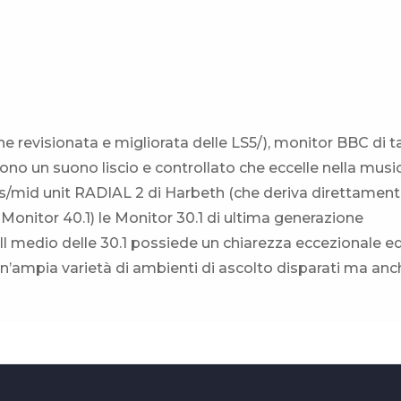
 revisionata e migliorata delle LS5/), monitor BBC di t
ono un suono liscio e controllato che eccelle nella musi
ss/mid unit RADIAL 2 di Harbeth (che deriva direttamen
e Monitor 40.1) le Monitor 30.1 di ultima generazione
 medio delle 30.1 possiede un chiarezza eccezionale ed 
un’ampia varietà di ambienti di ascolto disparati ma anc