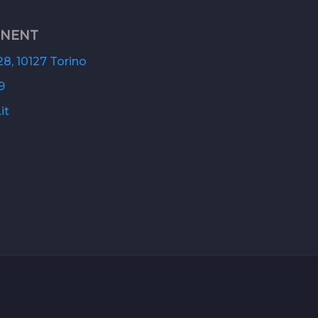
ONENT
8, 10127 Torino
9
it