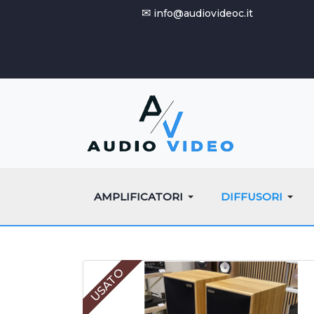
✉
info@audiovideoc.it
AMPLIFICATORI
DIFFUSORI
USATO