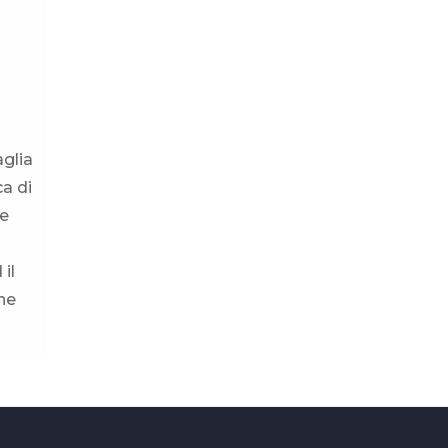
aglia
ca di
te
il
he