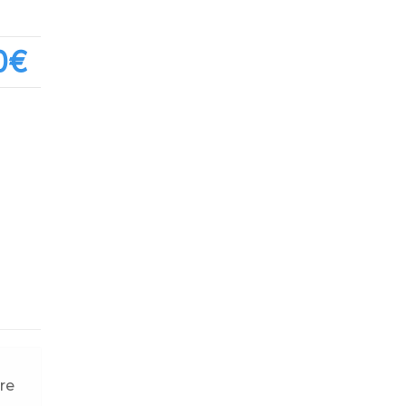
0‎€
re