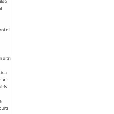
ulso
il
ni di
 altri
tica
muni
itivi
a
uiti