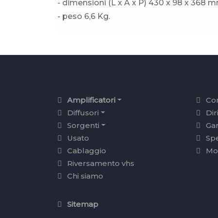
- dimensioni (L x A x P) 430 x 98 x 368 m
- peso 6,6 Kg.
Amplificatori
Con
Diffusori
Dir
Sorgenti
Ga
Usato
Sp
Cablaggio
Mo
Riversamento vhs
Chi siamo
Sitemap