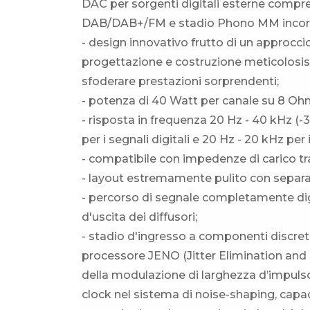
DAC per sorgenti digitali esterne compre
DAB/DAB+/FM e stadio Phono MM incorp
- design innovativo frutto di un approcc
progettazione e costruzione meticolosis
sfoderare prestazioni sorprendenti;
- potenza di 40 Watt per canale su 8 Oh
- risposta in frequenza 20 Hz - 40 kHz (-3
per i segnali digitali e 20 Hz - 20 kHz pe
- compatibile con impedenze di carico tr
- layout estremamente pulito con separaz
- percorso di segnale completamente digit
d'uscita dei diffusori;
- stadio d'ingresso a componenti discret
processore JENO (Jitter Elimination and
della modulazione di larghezza d’impuls
clock nel sistema di noise-shaping, capace 