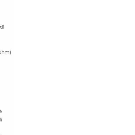
di
 Ohm)
e
i