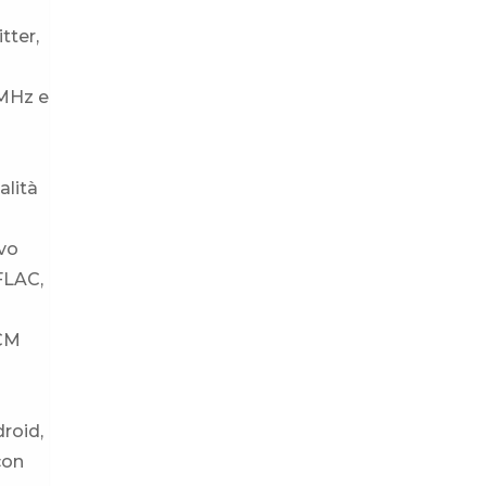
tter,
 MHz e
alità
ivo
FLAC,
PCM
roid,
con