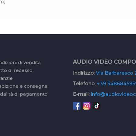
m;
AUDIO VIDEO COMP
dizioni di vendita
itto di recesso
Indirizzo
:
Via Barbaresco 2
ranzie
Telefono
:
+39 348684595
edizione e consegna
dalità di pagamento
E-mail
:
info@audiovideoc.