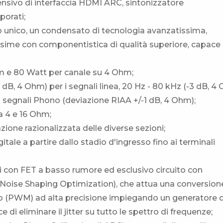
nsivo di interfaccia HDMI ARC, sintonizzatore
orati;
io unico, un condensato di tecnologia avanzatissima,
sime con componentistica di qualità superiore, capace 
m e 80 Watt per canale su 4 Ohm;
 dB, 4 Ohm) per i segnali linea, 20 Hz - 80 kHz (-3 dB, 4
r i segnali Phono (deviazione RIAA +/-1 dB, 4 Ohm);
a 4 e 16 Ohm;
ione razionalizzata delle diverse sezioni;
ale a partire dallo stadio d'ingresso fino ai terminali
i con FET a basso rumore ed esclusivo circuito con
 Noise Shaping Optimization), che attua una conversion
o (PWM) ad alta precisione impiegando un generatore d
di eliminare il jitter su tutto le spettro di frequenze;