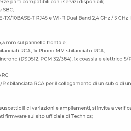
rze parti compatibili con i servizi disponibili;
e SBC;
SE-TX/10BASE-T RJ45 e Wi-Fi Dual Band 2,4 GHz / 5 GHz 
6,3 mm sul pannello frontale;
 sbilanciati RCA, 1x Phono MM sbilanciato RCA;
asincrono (DSD512, PCM 32/384), 1x coassiale elettrico S/
 ARC;
/R sbilanciata RCA per il collegamento di un sub o di un
suscettibili di variazioni e ampliamenti, si invita a verific
 firmware sul sito ufficiale di Technics;