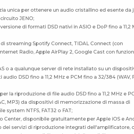
a unica per ottenere un audio cristallino ed esente da ji
 circuito JENO;
nversione di formati DSD nativi in ASIO e DoP fino a 11,2
e di streaming Spotify Connect, TIDAL Connect (con
ternet Radio, Apple AirPlay 2, Google Cast con funzion
AS o a qualunque server di rete installato su un disposit
ti audio DSD fino a 11,2 MHz e PCM fino a 32/384 (WAV, 
per la riproduzione di file audio DSD fino a 11,2 MHz e 
AC, MP3) da dispositivi di memorizzazione di massa di
ile system NTFS, FAT32 o FAT;
io Center, disponibile gratuitamente per Apple iOS e And
 dei servizi di riproduzione integrati dell'amplificatore, 