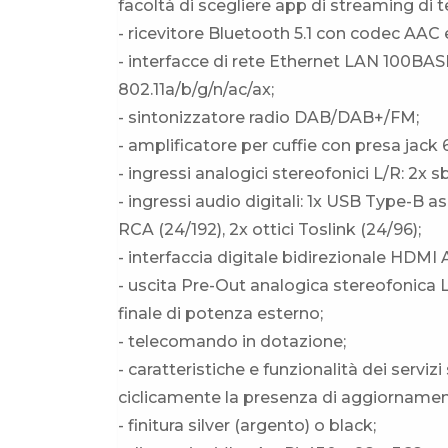
facoltà di scegliere app di streaming di te
- ricevitore Bluetooth 5.1 con codec AAC 
- interfacce di rete Ethernet LAN 100BA
802.11a/b/g/n/ac/ax;
- sintonizzatore radio DAB/DAB+/FM;
- amplificatore per cuffie con presa jack 
- ingressi analogici stereofonici L/R: 2x
- ingressi audio digitali: 1x USB Type-B 
RCA (24/192), 2x ottici Toslink (24/96);
- interfaccia digitale bidirezionale HDMI
- uscita Pre-Out analogica stereofonica L
finale di potenza esterno;
- telecomando in dotazione;
- caratteristiche e funzionalità dei servizi 
ciclicamente la presenza di aggiornamenti
- finitura silver (argento) o black;