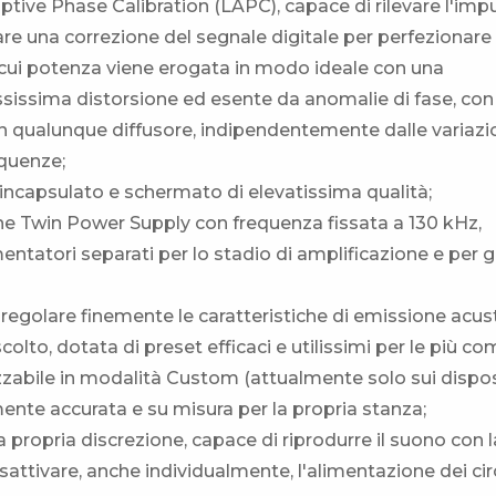
ptive Phase Calibration (LAPC), capace di rilevare l'imp
care una correzione del segnale digitale per perfezionare 
a cui potenza viene erogata in modo ideale con una
ssissima distorsione ed esente da anomalie di fase, con
con qualunque diffusore, indipendentemente dalle variazio
equenze;
incapsulato e schermato di elevatissima qualità;
e Twin Power Supply con frequenza fissata a 130 kHz,
ntatori separati per lo stadio di amplificazione e per gli
 regolare finemente le caratteristiche di emissione acus
lto, dotata di preset efficaci e utilissimi per le più co
zabile in modalità Custom (attualmente solo sui dispos
nte accurata e su misura per la propria stanza;
a propria discrezione, capace di riprodurre il suono con l
attivare, anche individualmente, l'alimentazione dei circ