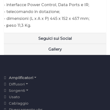
- interfacce Power Control, Data Ports e IR;
- telecomando in dotazione;
- dimensioni (L x A x P) 445 x 152 x 457 mm;
- peso 11,3 Kg.
Seguici sui Social
Gallery
Amplificatori
Diffusori
Sorgenti
Usato
Cablaggio
Riversamento vhs