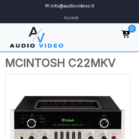
✉
info@audiovideoc.it
Accedi
0
MCINTOSH C22MKV