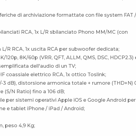
feriche di archiviazione formattate con file system FAT 
 sbilanciati RCA, 1x L/R sbilanciato Phono MM/MC (con
ca L/R RCA, 1x uscita RCA per subwoofer dedicata;
n 4K/120p, 8K/60p (VRR, QFT, ALLM, QMS, DSC, HDCP2.3) 
emplificata dell'audio di un TV;
PDIF coassiale elettrico RCA, 1x ottico Toslink;
+1/-3 dB), distorsione armonica totale + rumore (THD+N)
 (S/N Ratio) fino a 106 dB;
le per sistemi operativi Apple iOS e Google Android per
e e tablet iPhone / iPad / Android;
m, peso 4,9 Kg;