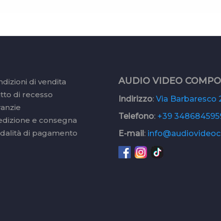
AUDIO VIDEO COMP
dizioni di vendita
itto di recesso
Indirizzo
:
Via Barbaresco 2
ranzie
Telefono
:
+39 348684595
edizione e consegna
dalità di pagamento
E-mail
:
info@audiovideoc.