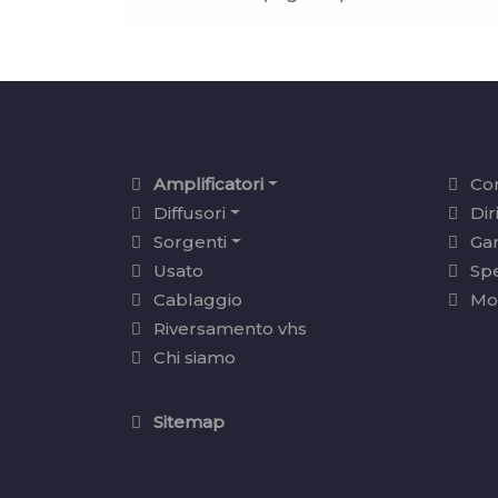
Amplificatori
Con
Diffusori
Dir
Sorgenti
Ga
Usato
Sp
Cablaggio
Mo
Riversamento vhs
Chi siamo
Sitemap