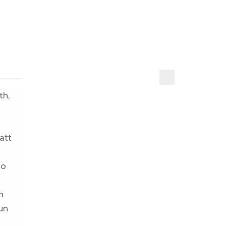
th,
att
lo
n
 un