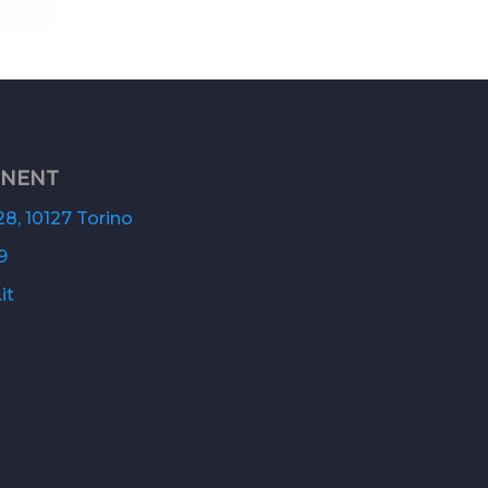
ONENT
8, 10127 Torino
9
it