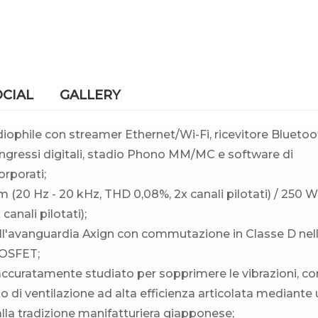
OCIAL
GALLERY
iophile con streamer Ethernet/Wi-Fi, ricevitore Bluetoo
gressi digitali, stadio Phono MM/MC e software di
rporati;
 (20 Hz - 20 kHz, THD 0,08%, 2x canali pilotati) / 250 W
anali pilotati);
all'avanguardia Axign con commutazione in Classe D nel
MOSFET;
 accuratamente studiato per sopprimere le vibrazioni, co
to di ventilazione ad alta efficienza articolata mediante
la tradizione manifatturiera giapponese;