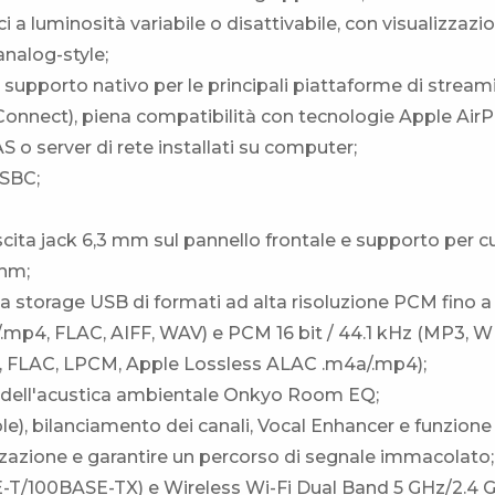
i a luminosità variabile o disattivabile, con visualizzazi
nalog-style;
n supporto nativo per le principali piattaforme di stream
onnect), piena compatibilità con tecnologie Apple AirPl
S o server di rete installati su computer;
 SBC;
scita jack 6,3 mm sul pannello frontale e supporto per cu
Ohm;
da storage USB di formati ad alta risoluzione PCM fino a
/.mp4, FLAC, AIFF, WAV) e PCM 16 bit / 44.1 kHz (MP3, 
2, FLAC, LPCM, Apple Lossless ALAC .m4a/.mp4);
ne dell'acustica ambientale Onkyo Room EQ;
eble), bilanciamento dei canali, Vocal Enhancer e funzione
lizzazione e garantire un percorso di segnale immacolato;
SE-T/100BASE-TX) e Wireless Wi-Fi Dual Band 5 GHz/2.4 