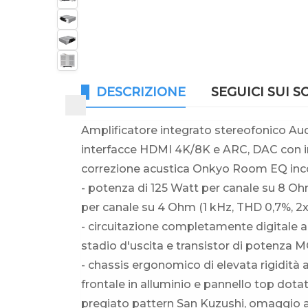
DESCRIZIONE
SEGUICI SUI S
Amplificatore integrato stereofonico Aud
interfacce HDMI 4K/8K e ARC, DAC con in
correzione acustica Onkyo Room EQ inco
- potenza di 125 Watt per canale su 8 Ohm
per canale su 4 Ohm (1 kHz, THD 0,7%, 2x c
- circuitazione completamente digitale 
stadio d'uscita e transistor di potenza 
- chassis ergonomico di elevata rigidità
frontale in alluminio e pannello top dota
pregiato pattern San Kuzushi, omaggio al