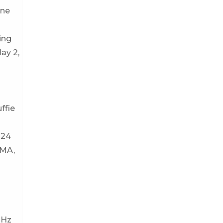
one
ing
ay 2,
ffie
 24
WMA,
GHz