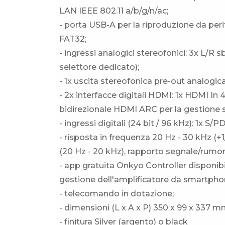
LAN IEEE 802.11 a/b/g/n/ac;
- porta USB-A per la riproduzione da peri
FAT32;
- ingressi analogici stereofonici: 3x L/R
selettore dedicato);
- 1x uscita stereofonica pre-out analogi
- 2x interfacce digitali HDMI: 1x HDMI I
bidirezionale HDMI ARC per la gestione s
- ingressi digitali (24 bit / 96 kHz): 1x S/
- risposta in frequenza 20 Hz - 30 kHz (
(20 Hz - 20 kHz), rapporto segnale/rumore
- app gratuita Onkyo Controller disponibi
gestione dell'amplificatore da smartphon
- telecomando in dotazione;
- dimensioni (L x A x P) 350 x 99 x 337 m
- finitura Silver (argento) o black