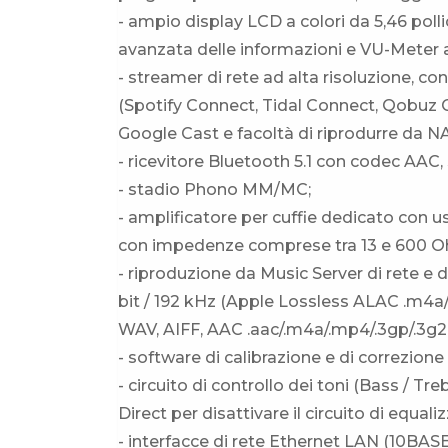
- ampio display LCD a colori da 5,46 pollic
avanzata delle informazioni e VU-Meter a
- streamer di rete ad alta risoluzione, co
(Spotify Connect, Tidal Connect, Qobuz C
Google Cast e facoltà di riprodurre da NA
- ricevitore Bluetooth 5.1 con codec AAC,
- stadio Phono MM/MC;
- amplificatore per cuffie dedicato con u
con impedenze comprese tra 13 e 600 
- riproduzione da Music Server di rete e 
bit / 192 kHz (Apple Lossless ALAC .m4a
WAV, AIFF, AAC .aac/.m4a/.mp4/.3gp/.3g
- software di calibrazione e di correzio
- circuito di controllo dei toni (Bass / Tr
Direct per disattivare il circuito di equa
- interfacce di rete Ethernet LAN (10BA