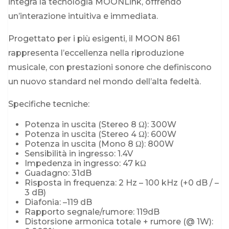
integra la tecnologia MOONLink, offrendo
un’interazione intuitiva e immediata.
Progettato per i più esigenti, il MOON 861
rappresenta l’eccellenza nella riproduzione
musicale, con prestazioni sonore che definiscono
un nuovo standard nel mondo dell’alta fedeltà.
Specifiche tecniche:
Potenza in uscita (Stereo 8 Ω): 300W
Potenza in uscita (Stereo 4 Ω): 600W
Potenza in uscita (Mono 8 Ω): 800W
Sensibilità in ingresso: 1.4V
Impedenza in ingresso: 47 kΩ
Guadagno: 31dB
Risposta in frequenza: 2 Hz – 100 kHz (+0 dB / –
3 dB)
Diafonia: –119 dB
Rapporto segnale/rumore: 119dB
Distorsione armonica totale + rumore (@ 1W):