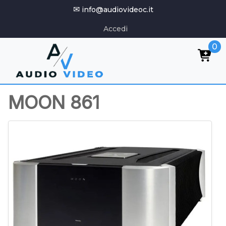
✉
info@audiovideoc.it
Accedi
0
MOON 861