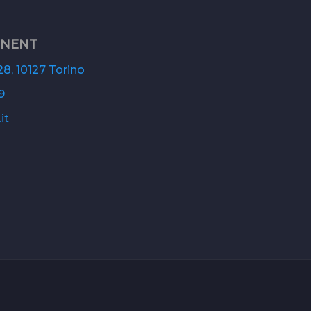
ONENT
8, 10127 Torino
9
it