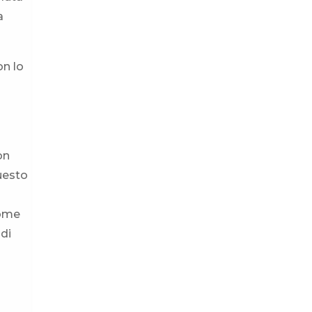
a
on lo
on
uesto
come
di