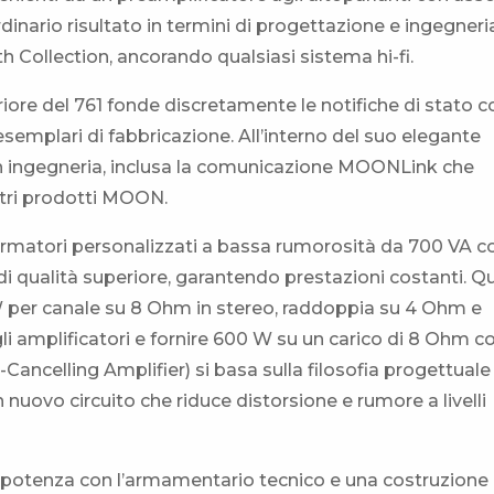
dinario risultato in termini di progettazione e ingegneri
h Collection, ancorando qualsiasi sistema hi-fi.
riore del 761 fonde discretamente le notifiche di stato c
esemplari di fabbricazione. All’interno del suo elegante
 in ingegneria, inclusa la comunicazione MOONLink che
ltri prodotti MOON.
ormatori personalizzati a bassa rumorosità da 700 VA c
di qualità superiore, garantendo prestazioni costanti. Q
 per canale su 8 Ohm in stereo, raddoppia su 4 Ohm e
li amplificatori e fornire 600 W su un carico di 8 Ohm 
celling Amplifier) si basa sulla filosofia progettuale 
n nuovo circuito che riduce distorsione e rumore a livelli
di potenza con l’armamentario tecnico e una costruzione