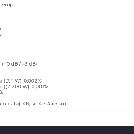
l tempo.
W
W
 (+0 dB / –3 dB)
e (@ 1 W): 0,002%
e (@ 200 W): 0,001%
2%
fondità): 48,1 x 14 x 44,5 cm