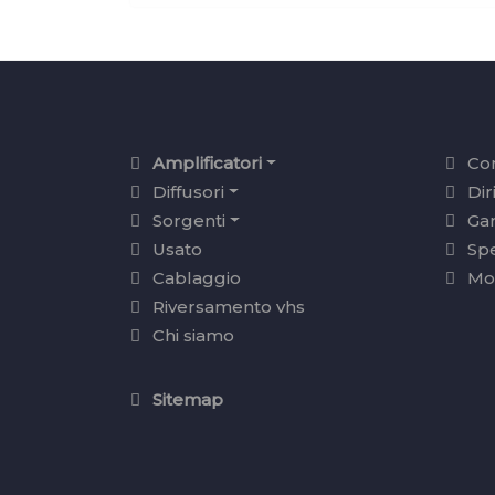
Amplificatori
Con
Diffusori
Dir
Sorgenti
Ga
Usato
Sp
Cablaggio
Mo
Riversamento vhs
Chi siamo
Sitemap