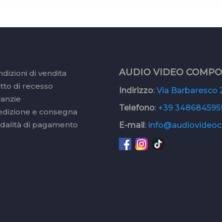
AUDIO VIDEO COMP
dizioni di vendita
itto di recesso
Indirizzo
:
Via Barbaresco 2
ranzie
Telefono
:
+39 348684595
edizione e consegna
dalità di pagamento
E-mail
:
info@audiovideoc.