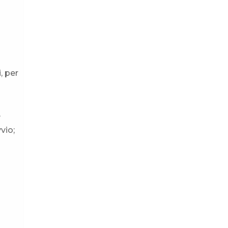
, per
e
vio;