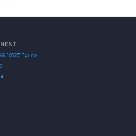
ONENT
8, 10127 Torino
9
it