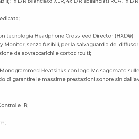
bili): 1x L/R bilanciato XLR, 4x L/R sbilanciati RCA, 1x L/R
edicata;
a con tecnologia Headphone Crossfeed Director (HXD®);
 Monitor, senza fusibili, per la salvaguardia dei diffusori
zione da sovraccarichi e cortocircuiti;
one Monogrammed Heatsinks con logo Mc sagomato sull
ado di garantire le massime prestazioni sonore sin dall'av
ontrol e IR;
mm;