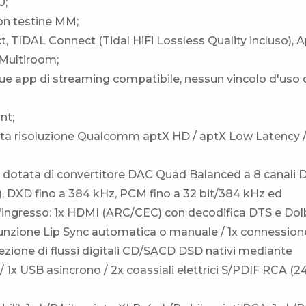
0;
con testine MM;
, TIDAL Connect (Tidal HiFi Lossless Quality incluso), 
 Multiroom;
que app di streaming compatibile, nessun vincolo d'uso 
nt;
 alta risoluzione Qualcomm aptX HD / aptX Low Latency 
y, dotata di convertitore DAC Quad Balanced a 8 canali
 DXD fino a 384 kHz, PCM fino a 32 bit/384 kHz ed
d'ingresso: 1x HDMI (ARC/CEC) con decodifica DTS e Dol
 funzione Lip Sync automatica o manuale / 1x connession
ezione di flussi digitali CD/SACD DSD nativi mediante
1x USB asincrono / 2x coassiali elettrici S/PDIF RCA (24