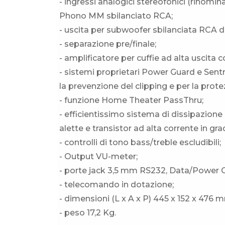
- ingressi analogici stereofonici (rinomina
Phono MM sbilanciato RCA;
- uscita per subwoofer sbilanciata RCA d
- separazione pre/finale;
- amplificatore per cuffie ad alta uscit
- sistemi proprietari Power Guard e Sentry
la prevenzione del clipping e per la prote
- funzione Home Theater PassThru;
- efficientissimo sistema di dissipazi
alette e transistor ad alta corrente in gr
- controlli di tono bass/treble escludibili;
- Output VU-meter;
- porte jack 3,5 mm RS232, Data/Power C
- telecomando in dotazione;
- dimensioni (L x A x P) 445 x 152 x 476 
- peso 17,2 Kg.