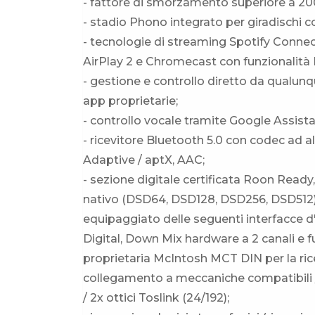
- fattore di smorzamento superiore a 20
- stadio Phono integrato per giradischi 
- tecnologie di streaming Spotify Connect
AirPlay 2 e Chromecast con funzionalità
- gestione e controllo diretto da qualun
app proprietarie;
- controllo vocale tramite Google Assista
- ricevitore Bluetooth 5.0 con codec ad
Adaptive / aptX, AAC;
- sezione digitale certificata Roon Read
nativo (DSD64, DSD128, DSD256, DSD512),
equipaggiato delle seguenti interfacce 
Digital, Down Mix hardware a 2 canali e
proprietaria McIntosh MCT DIN per la ric
collegamento a meccaniche compatibili / 
/ 2x ottici Toslink (24/192);