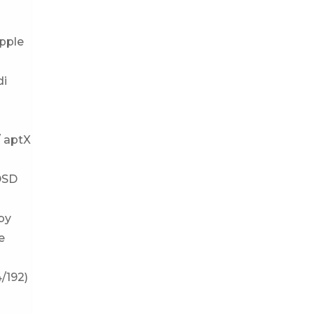
Apple
di
/ aptX
 DSD
by
e
/192)