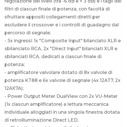
regolazione dei livelli (tra -6 dB e + 3 dB) e i tagli dei
filtri di ciascun finale di potenza, con facoltà di
sfruttare appositi collegamenti diretti per
escludere il crossover e i controlli di guadagno dal
percorso di segnale;
- 3x ingressi: 1x "Composite Input" bilanciato XLR e
sbilanciato RCA, 2x "Direct Input" bilanciati XLR e
sbilanciati RCA, dedicati a ciascun finale di
potenza;
- amplificatore valvolare dotato di 8x valvole di
potenza KT88 e 6x valvole di segnale (4x 12AT7, 2x
12AX7A);
- Power Output Meter DualView con 2x VU-Meter
(1x ciascun amplificatore) a lettura meccanica
individuale alloggiati in una singola finestra dotata
di retroilluminazione Direct LED;