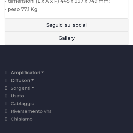
- dimensioni (L x A x P) 445 x 337 x 749 mm;
- peso 77,1 Kg.
Seguici sui social
Gallery
Amplificatori
Diffusori
Sorgenti
Usato
Cablaggio
Riversamento vhs
Chi siamo