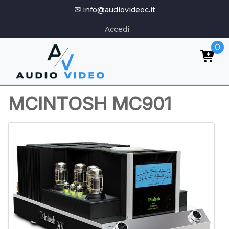
✉
info@audiovideoc.it
Accedi
0
MCINTOSH MC901