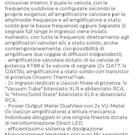
crossover interno, il quale lo veicola, con le
frequenze suddivise e configurate secondo le
proprie esigenze, all'amplificatore valvolare per le
alte/medie frequenze e all'amplificatore a stato
solido per le basse frequenze) oppure Separate (il
segnale full range in ingresso viene inviato
inalterato, con tutte le frequenze, direttamente agli
amplificatori valvolari e/o a stato solido, anche
contemporaneamente, con possibilità di
amplificare due coppie di diffusori indipendenti);
- amplificatore valvolare dotato di 4x valvole di
potenza KT88 e 3x valvole di segnale (2x 12AT7, 1x
12AX7A), amplificatore a stato solido con transistor
di potenza Onsemi ThermalTrak;
- 2x ingressi dedicati a ciascun finale di potenza: 1x
"Vacuum Tube" bilanciato XLR e sbilanciato RCA,
1x "Mono/Solid State" bilanciato XLR e sbilanciato
RCA;
- Power Output Meter DualView con 2x VU-Meter
(1x ciascun amplificatore) a lettura meccanica
individuale alloggiati in una singola finestra dotata
di retroilluminazione Direct LED;
- efficientissimo sistema di dissipazione
Monogrammed Heatsinks con logo Mc sagomato