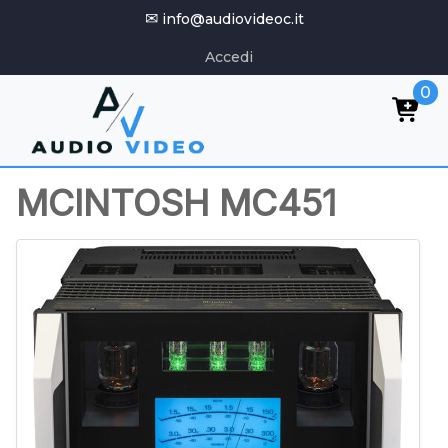
✉
info@audiovideoc.it
Accedi
0
MCINTOSH MC451