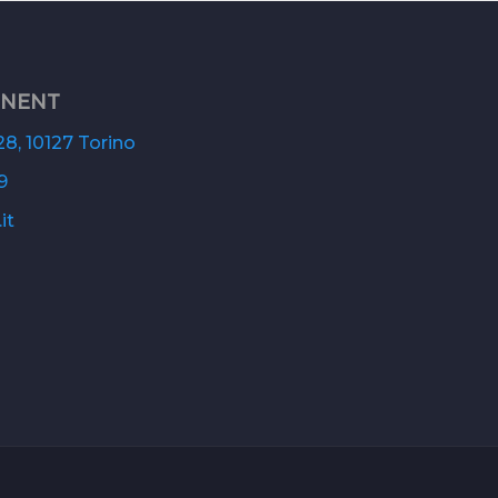
ONENT
8, 10127 Torino
9
it