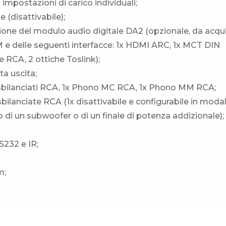
mpostazioni di carico individuali;
e (disattivabile);
azione del modulo audio digitale DA2 (opzionale, da acqu
 delle seguenti interfacce: 1x HDMI ARC, 1x MCT DIN
he RCA, 2 ottiche Toslink);
ta uscita;
 2x sbilanciati RCA, 1x Phono MC RCA, 1x Phono MM RCA;
 sbilanciate RCA (1x disattivabile e configurabile in modal
di un subwoofer o di un finale di potenza addizionale);
S232 e IR;
m;