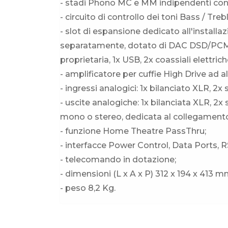
- stadi Phono MC e MM indipendenti con i
- circuito di controllo dei toni Bass / Trebl
- slot di espansione dedicato all'install
separatamente, dotato di DAC DSD/PCM e
proprietaria, 1x USB, 2x coassiali elettric
- amplificatore per cuffie High Drive ad al
- ingressi analogici: 1x bilanciato XLR,
- uscite analogiche: 1x bilanciata XLR, 2x
mono o stereo, dedicata al collegamento 
- funzione Home Theatre PassThru;
- interfacce Power Control, Data Ports, R
- telecomando in dotazione;
- dimensioni (L x A x P) 312 x 194 x 413 m
- peso 8,2 Kg.