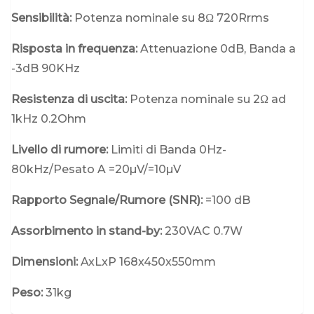
Sensibilità:
Potenza nominale su 8Ω 720Rrms
Risposta in frequenza:
Attenuazione 0dB, Banda a
-3dB 90KHz
Resistenza di uscita:
Potenza nominale su 2Ω ad
1kHz 0.2Ohm
Livello di rumore:
Limiti di Banda 0Hz-
80kHz/Pesato A =20µV/=10µV
Rapporto Segnale/Rumore (SNR):
=100 dB
Assorbimento in stand-by:
230VAC 0.7W
Dimensioni:
AxLxP 168x450x550mm
Peso:
31kg