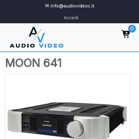
✉
info@audiovideoc.it
Accedi
0
MOON 641