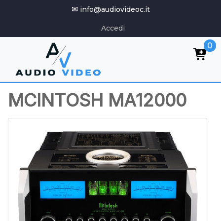
✉
info@audiovideoc.it
Accedi
0
MCINTOSH MA12000