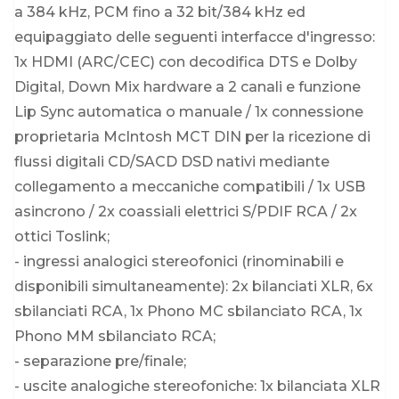
a 384 kHz, PCM fino a 32 bit/384 kHz ed
equipaggiato delle seguenti interfacce d'ingresso:
1x HDMI (ARC/CEC) con decodifica DTS e Dolby
Digital, Down Mix hardware a 2 canali e funzione
Lip Sync automatica o manuale / 1x connessione
proprietaria McIntosh MCT DIN per la ricezione di
flussi digitali CD/SACD DSD nativi mediante
collegamento a meccaniche compatibili / 1x USB
asincrono / 2x coassiali elettrici S/PDIF RCA / 2x
ottici Toslink;
- ingressi analogici stereofonici (rinominabili e
disponibili simultaneamente): 2x bilanciati XLR, 6x
sbilanciati RCA, 1x Phono MC sbilanciato RCA, 1x
Phono MM sbilanciato RCA;
- separazione pre/finale;
- uscite analogiche stereofoniche: 1x bilanciata XLR