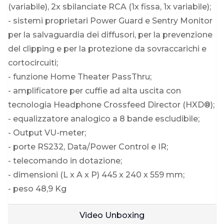
(variabile), 2x sbilanciate RCA (1x fissa, 1x variabile);
- sistemi proprietari Power Guard e Sentry Monitor
per la salvaguardia dei diffusori, per la prevenzione
del clipping e per la protezione da sovraccarichi e
cortocircuiti;
- funzione Home Theater PassThru;
- amplificatore per cuffie ad alta uscita con
tecnologia Headphone Crossfeed Director (HXD®);
- equalizzatore analogico a 8 bande escludibile;
- Output VU-meter;
- porte RS232, Data/Power Control e IR;
- telecomando in dotazione;
- dimensioni (L x A x P) 445 x 240 x 559 mm;
- peso 48,9 Kg
Video Unboxing