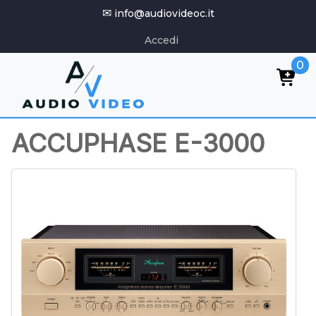
✉
info@audiovideoc.it
Accedi
0
ACCUPHASE E-3000