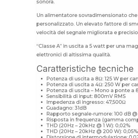
sonora.
Un alimentatore sovradimensionato che ut
personalizzato. Un elevato fattore di s
velocità del segnale migliorata e precisi
“Classe A” in uscita a 5 watt per una ma
elettronici di altissima qualità.
Caratteristiche tecniche
Potenza di uscita a 8Ω: 125 W per ca
Potenza di uscita a 4Ω: 250 W per ca
Potenza di uscita – Mono a ponte a 
Sensibilità di input: 800mV RMS
Impedenza di ingresso: 47,500Ω
Guadagno: 31dB
Rapporto segnale-rumore: 100 dB @
Risposta in frequenza (gamma comple
THD (20Hz – 20kHz @ 1 W): 0,02%
THD (20Hz – 20kHz @ 200 W): 0,05%
Distorsione di intermodulazione: 0,