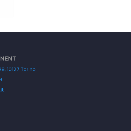
ONENT
8, 10127 Torino
9
it