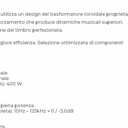
ilizza un design del trasformatore toroidale proprieta
morzamento che produce dinamiche musicali superiori,
one del timbro perfezionata.
ggiore efficienza. Selezione ottimizzata di componenti
nale
nale
8Ω: 400 W.
 piena potenza
ta): 10Hz – 125kHz + 0 / -3,0dB
02%