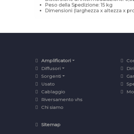
Peso della Spedizione: 15 kg
Dimensioni (larghezza x altezza x profo
Amplificatori
Con
Diffusori
Dir
Sorgenti
Ga
Usato
Sp
Cablaggio
Mo
Riversamento vhs
Chi siamo
Sitemap