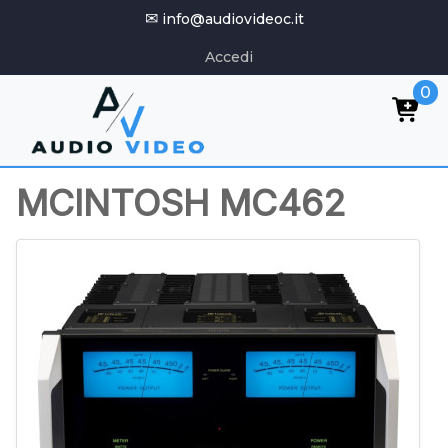
✉
info@audiovideoc.it
Accedi
0
MCINTOSH MC462