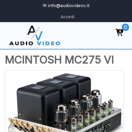
✉
info@audiovideoc.it
Accedi
0
MCINTOSH MC275 VI