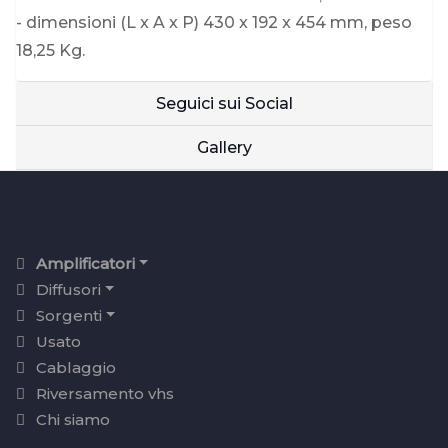
- dimensioni (L x A x P) 430 x 192 x 454 mm, peso
18,25 Kg.
Seguici sui Social
Gallery
Amplificatori
Diffusori
Sorgenti
Usato
Cablaggio
Riversamento vhs
Chi siamo