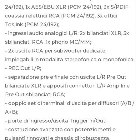
24/192), 1x AES/EBU XLR (PCM 24/192), 3x S/PDIF
coassiali elettrici RCA (PCM 24/192), 3x ottici
Toslink (PCM 24/192);
- ingressi audio analogici L/R: 2x bilanciati XLR, 5x
sbilanciati RCA, 1x phono MC/MM;
- 2x uscite RCA per subwoofer dedicate,
impiegabili in modalità stereofonica o monofonica;
- REC Out L/R;
- separazione pre e finale con uscite L/R Pre Out
bilanciate XLR e appositi connettori L/R Amp In e
Pre Out sbilanciati RCA;
- doppio set di terminali d'uscita per diffusori (A/B /
A+B);
- porte di ingresso/uscita Trigger In/Out;
- costruzione avanzata con potenziometri e
pulsanti rinnovati e chassis di robustezza