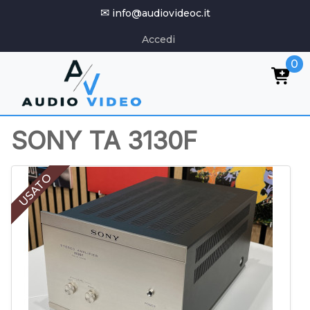
✉
info@audiovideoc.it
Accedi
0
SONY TA 3130F
USATO