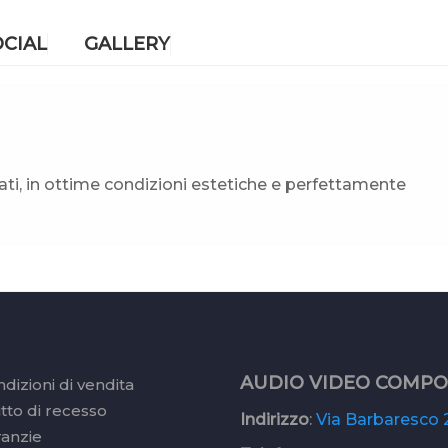
OCIAL
GALLERY
i, in ottime condizioni estetiche e perfettamente
AUDIO VIDEO COMP
dizioni di vendita
itto di recesso
Indirizzo
:
Via Barbaresco 2
ranzie