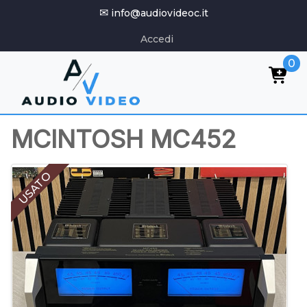
✉
info@audiovideoc.it
Accedi
0
MCINTOSH MC452
USATO