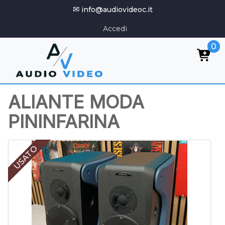
✉
info@audiovideoc.it
Accedi
0
ALIANTE MODA
PININFARINA
USATO