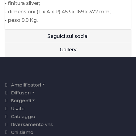
- finitura silver;
- dimensioni (L x A x P) 453 x 169 x 372 mm;
- peso 9,9 Kg.
Seguici sui social
Gallery
Amplificatori
Diffusori
Sorgenti
Usato
Cablaggio
Riversamento vhs
Chi siamo