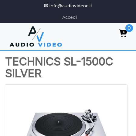
✉
info@audiovideoc.it
Accedi
0
TECHNICS SL-1500C
SILVER