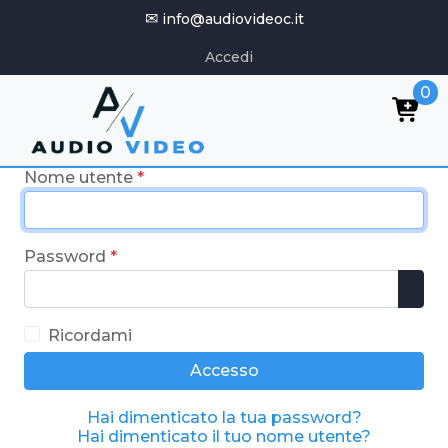
✉
info@audiovideoc.it
Accedi
0
Nome utente
*
Password
*
Mos
Ricordami
Accesso
Hai dimenticato la tua password?
Hai dimenticato il tuo nome utente?